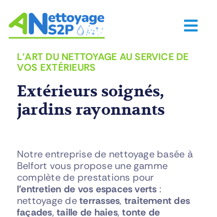
Passer
au
Togg
contenu
Navi
Accueil
L’ART DU NETTOYAGE AU SERVICE DE
VOS EXTÉRIEURS
Particuliers
Extérieurs soignés,
jardins rayonnants
Professionnels
Tous Nos Services
Notre entreprise de nettoyage basée à
Belfort vous propose une gamme
complète de prestations pour
À Propos
l’entretien de vos espaces verts
:
nettoyage de
terrasses
,
traitement des
façades
,
taille de haies
,
tonte de
Contact