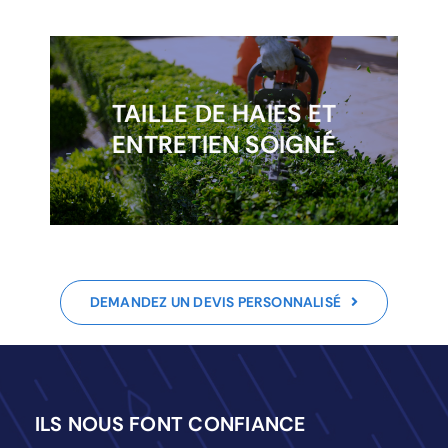
Taille et entretien de haies de toutes
TAILLE DE HAIES ET
tailles. Intervention soignée pour une
ENTRETIEN SOIGNÉ
finition impeccable, avec évacuation
des déchets verts.
DEMANDEZ UN DEVIS PERSONNALISÉ
ILS NOUS FONT CONFIANCE