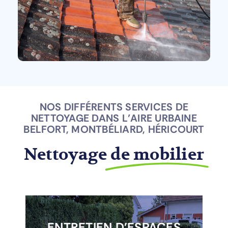
NOS DIFFÉRENTS SERVICES DE
NETTOYAGE DANS L’AIRE URBAINE
BELFORT, MONTBÉLIARD, HÉRICOURT
Nettoyage
de mobilier
Entretien régulier ou ponctuel de vos
ENTRETIEN D'ESPACES