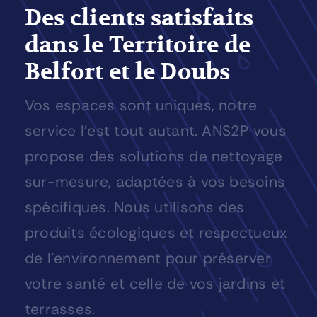
Des clients satisfaits
dans le Territoire de
Belfort et le Doubs
Vos espaces sont uniques, notre
service l’est tout autant. ANS2P vous
propose des solutions de nettoyage
sur-mesure, adaptées à vos besoins
spécifiques. Nous utilisons des
produits écologiques et respectueux
de l’environnement pour préserver
votre santé et celle de vos jardins et
terrasses.