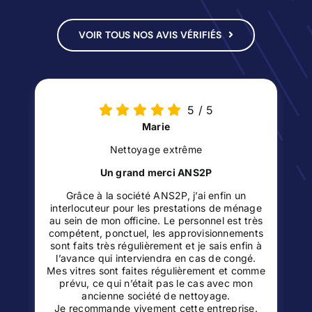
VOIR TOUS NOS AVIS VÉRIFIÉS
5
/
5
Noelle C
Nettoyage extrême
Nettoyage de 23 ml de garde corps de…
Nettoyage de 23 ml de garde corps de balcon
PVC avec produit désincrustant et
désinfectant
s
Très bon travail
Entreprise sérieuse et ponctuelle
e